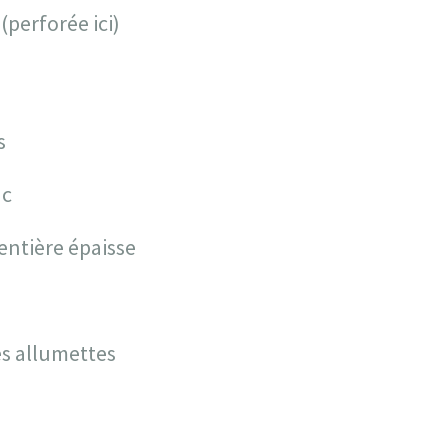
(perforée ici)
s
nc
entière épaisse
s allumettes