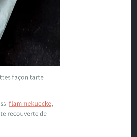
ttes façon tarte
ussi
flammekuecke
,
âte recouverte de