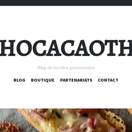
HOCACAOT
Blog de recettes gourmandes
ALLER
BLOG
BOUTIQUE
PARTENARIATS
CONTACT
AU
CONTENU
PRINCIPAL